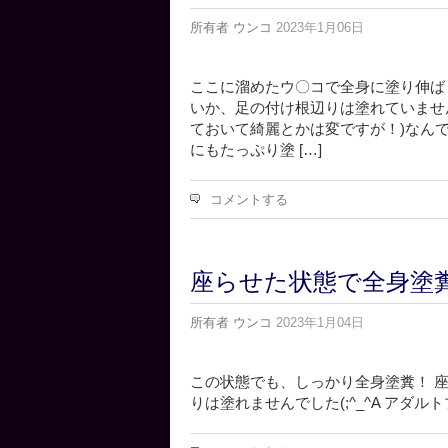
所有者
ウンコ
2023年1月06日
ここに溜めたウ〇コで全身に塗り伸ばしま
いか、足の付け根辺りは塗れていませんね
ておいて綺麗とかは変ですが！)なん
にもたっぷり塗 […]
コメントする
座らせた状態で全身塗
所有者
ウンコ
2023年1月04日
この状態でも、しっかり全身塗糞！ 
りは塗れませんでした(;^_^A アダル