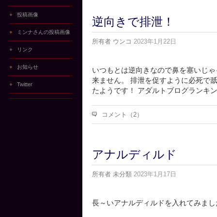
投稿画像
逆向きで排泄！
ミンナさんの投稿画像
所有者
ウンコ
2023年1月22日
リンク
お知らせ
いつもとは逆向きなので鼻を塞いじゃ
来ません。 排泄を促すように必死で舐め
Twitter
たようです！ アダルトブログランキ
コメント（2）
アナルディルド
所有者
未分類
2023年1月17日
長～いアナルディルドを入れてみまし