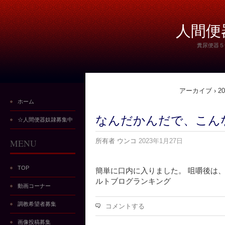
人間便
糞尿便器５
アーカイブ › 202
ホーム
なんだかんだで、こんなに
☆人間便器奴隷募集中
MENU
所有者
ウンコ
2023年1月27日
TOP
簡単に口内に入りました。 咀嚼後は、
ルトブログランキング
動画コーナー
調教希望者募集
コメントする
画像投稿募集