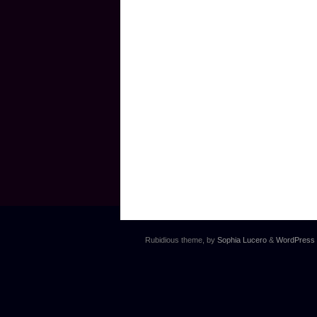
Rubidious theme, by
Sophia Lucero
&
WordPress