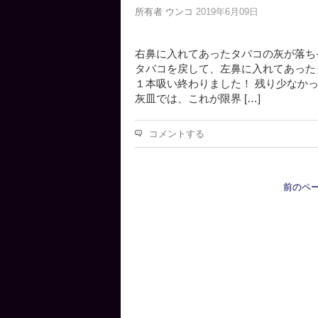
所有者
ウンコ
2019年6月09日
右鼻に入れてあったタバコの灰が落ち
タバコを戻して、左鼻に入れてあったタバ
１本吸い終わりました！ 残り少なか
灰皿では、これが限界 […]
コメントする
前のペー