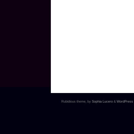
Rubidious theme, by
Sophia Lucero
&
WordPress