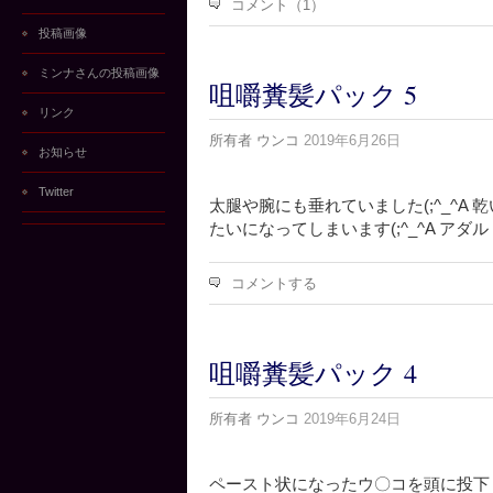
コメント（1）
投稿画像
ミンナさんの投稿画像
咀嚼糞髪パック 5
リンク
所有者
ウンコ
2019年6月26日
お知らせ
Twitter
太腿や腕にも垂れていました(;^_^A
たいになってしまいます(;^_^A ア
コメントする
咀嚼糞髪パック 4
所有者
ウンコ
2019年6月24日
ペースト状になったウ〇コを頭に投下