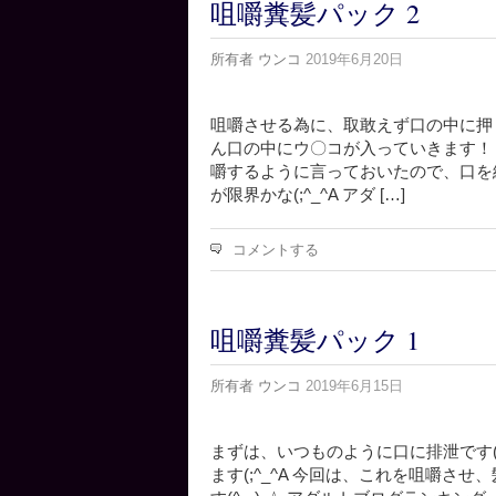
咀嚼糞髪パック 2
所有者
ウンコ
2019年6月20日
咀嚼させる為に、取敢えず口の中に押
ん口の中にウ〇コが入っていきます！ 
嚼するように言っておいたので、口を
が限界かな(;^_^A アダ […]
コメントする
咀嚼糞髪パック 1
所有者
ウンコ
2019年6月15日
まずは、いつものように口に排泄です(^
ます(;^_^A 今回は、これを咀嚼さ