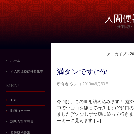
人間便
糞尿便器５
アーカイブ › 201
ホーム
満タンです(^^)/
☆人間便器奴隷募集中
MENU
所有者
ウンコ
2019年6月30日
TOP
今回は、この量を詰め込みます！ 意外
中でウ〇コを練って行きます(^^)/ 
動画コーナー
ました(^^♪ 少しずつ顔に塗って行き
ーミーに見えます […]
調教希望者募集
画像投稿募集