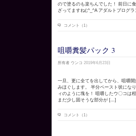
ので塗るのも楽ちんでした！ 前日に
ざってますね(;^_^A アダルトブログ
コメント（1）
咀嚼糞髪パック 3
所有者
ウンコ
2019年6月23日
一旦、更に全てを出してから、咀嚼開
みほぐします。 半分ペースト状になりま
ィのように塊を！ 咀嚼したウ〇コは
まだ少し固そうな部分が […]
コメント（1）