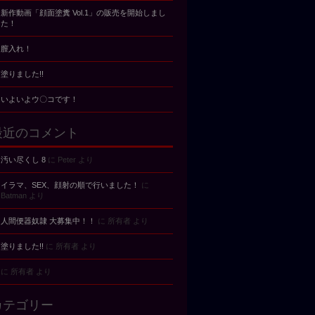
新作動画「顔面塗糞 Vol.1」の販売を開始しまし
た！
膣入れ！
塗りました!!
いよいよウ〇コです！
最近のコメント
汚い尽くし 8
に
Peter
より
イラマ、SEX、顔射の順で行いました！
に
Batman
より
人間便器奴隷 大募集中！！
に
所有者
より
塗りました!!
に
所有者
より
に
所有者
より
カテゴリー