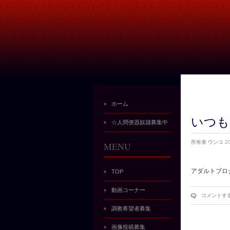
ホーム
いつも
☆人間便器奴隷募集中
所有者
ウンコ
2
MENU
アダルトブロ
TOP
動画コーナー
コメントす
調教希望者募集
画像投稿募集