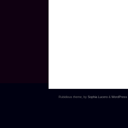
Rubidious theme, by
Sophia Lucero
&
WordPress