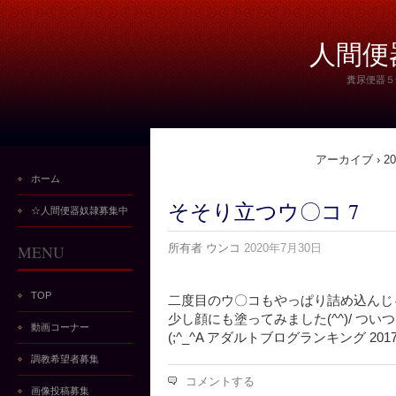
人間便
糞尿便器５
アーカイブ › 202
ホーム
そそり立つウ〇コ 7
☆人間便器奴隷募集中
MENU
所有者
ウンコ
2020年7月30日
TOP
二度目のウ〇コもやっぱり詰め込んじ
少し顔にも塗ってみました(^^)/ つ
動画コーナー
(;^_^A アダルトブログランキング 2
調教希望者募集
コメントする
画像投稿募集