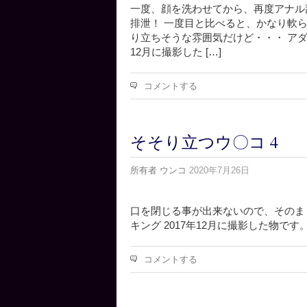
一度、顔を洗わせてから、再度アナル
排泄！ 一度目と比べると、かなり軟らか
り立ちそうな雰囲気だけど・・・ アダル
12月に撮影した […]
コメントする
そそり立つウ〇コ 4
所有者
ウンコ
2020年7月26日
口を閉じる事が出来ないので、そのま
キング 2017年12月に撮影した物です
コメントする