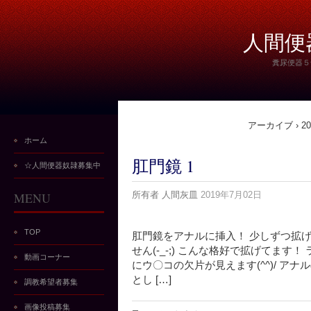
人間便
糞尿便器５
アーカイブ › 201
ホーム
肛門鏡 1
☆人間便器奴隷募集中
MENU
所有者
人間灰皿
2019年7月02日
TOP
肛門鏡をアナルに挿入！ 少しずつ拡げ
せん(-_-;) こんな格好で拡げてます
動画コーナー
にウ〇コの欠片が見えます(^^)/ アナル
とし […]
調教希望者募集
画像投稿募集