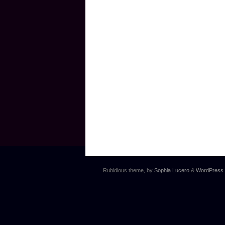
Rubidious theme, by
Sophia Lucero
&
WordPress